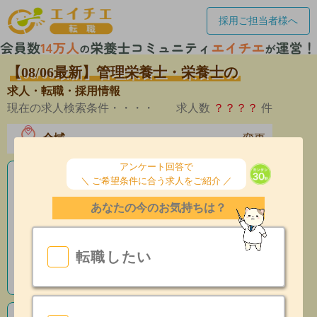
採用ご担当者様へ
【08/06最新】管理栄養士・栄養士の
求人・転職・採用情報
現在の求人検索条件・・・・
求人数
？？？？
件
全域
変更
エリア
アンケート回答で
＼ ご希望条件に合う求人をご紹介 ／
老人ホームの栄養士求人
あなたの今のお気持ちは？
産休育休制度有
昇給あり
転職したい
指導環境充実