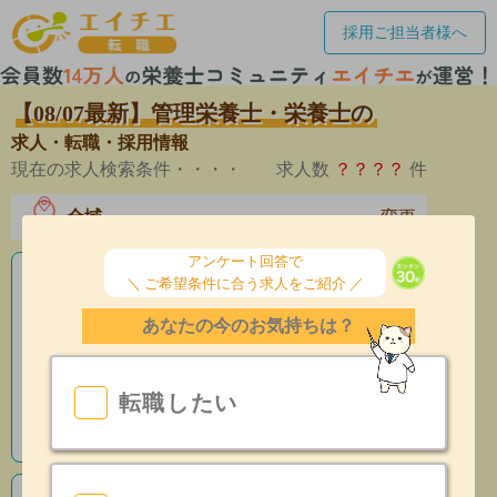
採用ご担当者様へ
【08/07最新】管理栄養士・栄養士の
求人・転職・採用情報
現在の求人検索条件・・・・
求人数
？？？？
件
全域
変更
エリア
アンケート回答で
＼ ご希望条件に合う求人をご紹介 ／
老人ホームの栄養士求人
あなたの今のお気持ちは？
産休育休制度有
昇給あり
転職したい
指導環境充実