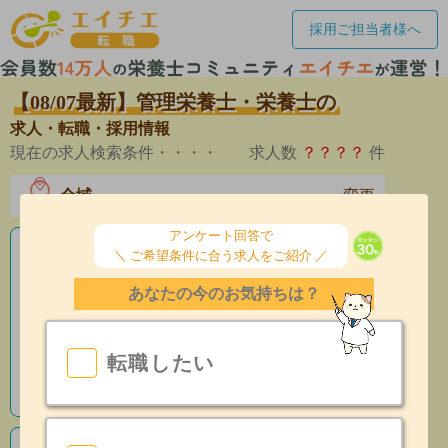
採用ご担当者様へ
【08/07最新】管理栄養士・栄養士の
求人・転職・採用情報
現在の求人検索条件・・・・
求人数
？？？？
件
全域
変更
エリア
アンケート回答で
＼ ご希望条件に合う求人をご紹介 ／
老人ホームの栄養士求人
あなたの今のお気持ちは？
産休育休制度有
昇給あり
転職したい
指導環境充実