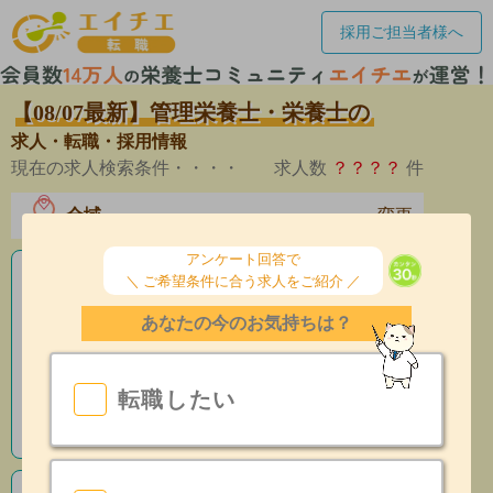
採用ご担当者様へ
【08/07最新】管理栄養士・栄養士の
求人・転職・採用情報
現在の求人検索条件・・・・
求人数
？？？？
件
全域
変更
エリア
アンケート回答で
＼ ご希望条件に合う求人をご紹介 ／
老人ホームの栄養士求人
あなたの今のお気持ちは？
産休育休制度有
昇給あり
転職したい
指導環境充実