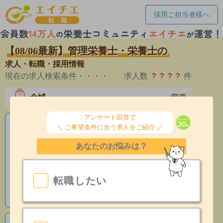
採用ご担当者様へ
【08/06最新】管理栄養士・栄養士の
求人・転職・採用情報
現在の求人検索条件・・・・
求人数
？？？？
件
全域
変更
エリア
アンケート回答で
＼ ご希望条件に合う求人をご紹介 ／
老人ホームの栄養士求人
あなたのお悩みは？
産休育休制度有
昇給あり
転職したい
指導環境充実