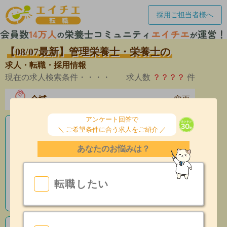
採用ご担当者様へ
【08/07最新】管理栄養士・栄養士の
求人・転職・採用情報
現在の求人検索条件・・・・
求人数
？？？？
件
全域
変更
エリア
アンケート回答で
＼ ご希望条件に合う求人をご紹介 ／
老人ホームの栄養士求人
あなたのお悩みは？
産休育休制度有
昇給あり
転職したい
指導環境充実