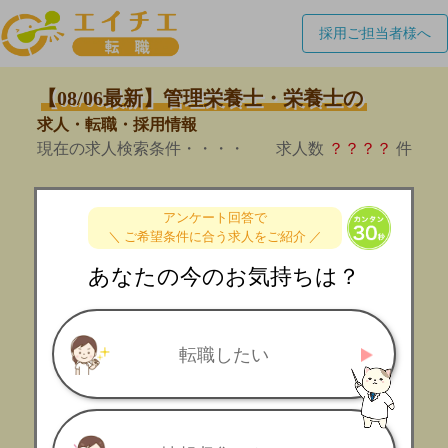
採用ご担当者様へ
【08/06最新】管理栄養士・栄養士の
求人・転職・採用情報
現在の求人検索条件・・・・
求人数
？？？？
件
アンケート回答で
＼ ご希望条件に合う求人をご紹介 ／
あなたの今のお気持ちは？
転職したい