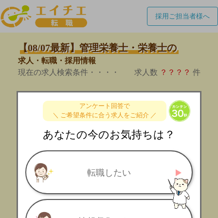
採用ご担当者様へ
【08/07最新】管理栄養士・栄養士の
求人・転職・採用情報
現在の求人検索条件・・・・
求人数
？？？？
件
アンケート回答で
＼ ご希望条件に合う求人をご紹介 ／
あなたの今のお気持ちは？
転職したい