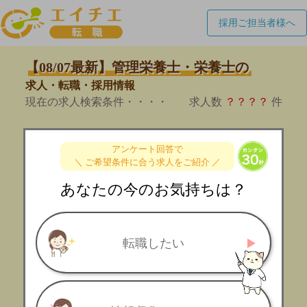
採用ご担当者様へ
【08/07最新】管理栄養士・栄養士の
求人・転職・採用情報
現在の求人検索条件・・・・
求人数
？？？？
件
アンケート回答で
＼ ご希望条件に合う求人をご紹介 ／
あなたの今のお気持ちは？
転職したい