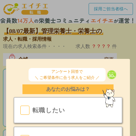
採用ご担当者様へ
【08/07最新】管理栄養士・栄養士の
求人・転職・採用情報
現在の求人検索条件・・・・
求人数
？？？？
件
全域
変更
エリア
アンケート回答で
＼ ご希望条件に合う求人をご紹介 ／
老人ホームの栄養士求人
あなたのお悩みは？
産休育休制度有
昇給あり
転職したい
指導環境充実