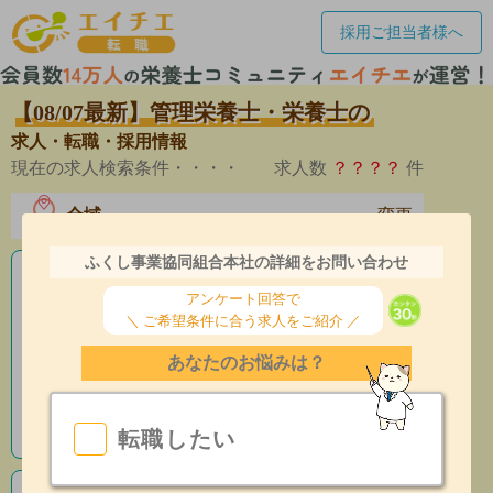
採用ご担当者様へ
【08/07最新】管理栄養士・栄養士の
求人・転職・採用情報
現在の求人検索条件・・・・
求人数
？？？？
件
全域
変更
エリア
ふくし事業協同組合本社の詳細をお問い合わせ
老人ホームの栄養士求人
アンケート回答で
＼ ご希望条件に合う求人をご紹介 ／
産休育休制度有
あなたのお悩みは？
昇給あり
指導環境充実
転職したい