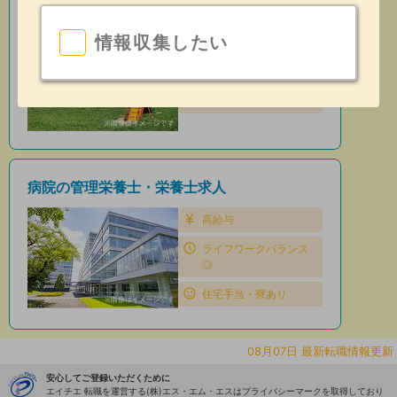
保育園の管理栄養士・栄養士求人
情報収集したい
住宅手当・寮あり
昇給あり
日勤のみ
病院の管理栄養士・栄養士求人
高給与
ライフワークバランス
◎
住宅手当・寮あり
08月07日 最新転職情報更新
安心してご登録いただくために
エイチエ 転職を運営する(株)エス・エム・エスはプライバシーマークを取得しており