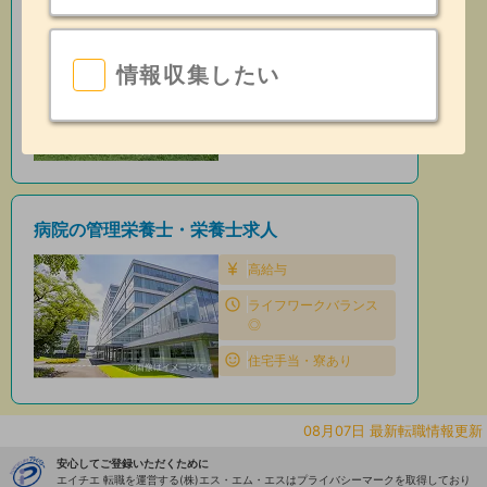
保育園の管理栄養士・栄養士求人
住宅手当・寮あり
情報収集したい
昇給あり
日勤のみ
病院の管理栄養士・栄養士求人
高給与
ライフワークバランス
◎
住宅手当・寮あり
08月07日 最新転職情報更新
安心してご登録いただくために
エイチエ 転職を運営する(株)エス・エム・エスはプライバシーマークを取得しており