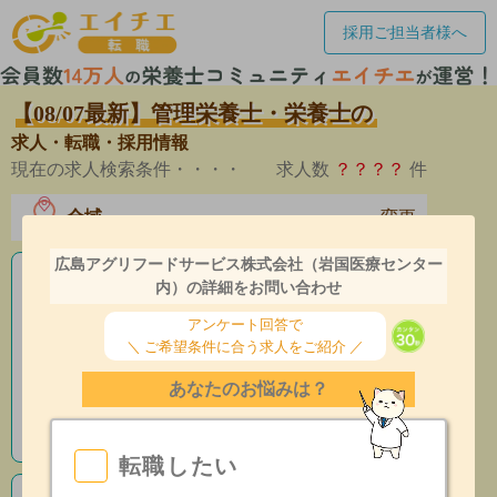
採用ご担当者様へ
【08/07最新】管理栄養士・栄養士の
求人・転職・採用情報
現在の求人検索条件・・・・
求人数
？？？？
件
全域
変更
エリア
広島アグリフードサービス株式会社（岩国医療センター
老人ホームの栄養士求人
内）の詳細をお問い合わせ
アンケート回答で
産休育休制度有
＼ ご希望条件に合う求人をご紹介 ／
昇給あり
あなたのお悩みは？
指導環境充実
転職したい