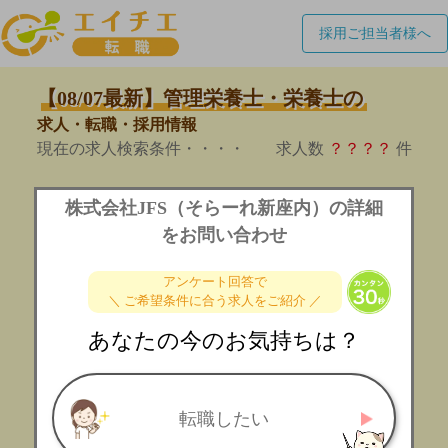
採用ご担当者様へ
【08/07最新】管理栄養士・栄養士の
求人・転職・採用情報
現在の求人検索条件・・・・
求人数
？？？？
件
株式会社JFS（そらーれ新座内）の詳細
をお問い合わせ
アンケート回答で
＼ ご希望条件に合う求人をご紹介 ／
あなたの今のお気持ちは？
転職したい