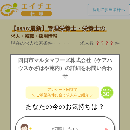
採用ご担当者様へ
【08/07最新】管理栄養士・栄養士の
求人・転職・採用情報
現在の求人検索条件・・・・
求人数
？？？？
件
四日市マルタマフーズ株式会社（ケアハ
ウスかざはや苑内）の詳細をお問い合わ
せ
アンケート回答で
＼ ご希望条件に合う求人をご紹介 ／
あなたの今のお気持ちは？
転職したい