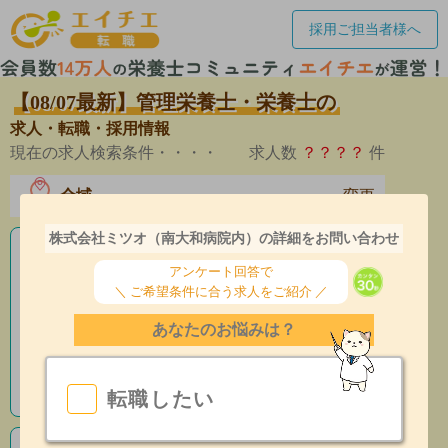
採用ご担当者様へ
【08/07最新】管理栄養士・栄養士の
求人・転職・採用情報
現在の求人検索条件・・・・
求人数
？？？？
件
全域
変更
エリア
株式会社ミツオ（南大和病院内）の詳細をお問い合わせ
老人ホームの栄養士求人
アンケート回答で
＼ ご希望条件に合う求人をご紹介 ／
産休育休制度有
あなたのお悩みは？
昇給あり
指導環境充実
転職したい