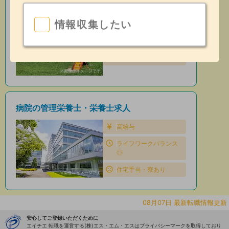
保育園の管理栄養士・栄養士求人
情報収集したい
住宅手当・寮あり
昇給あり
日勤のみ
病院の管理栄養士・栄養士求人
高給与
ライフワークバランス
◎
住宅手当・寮あり
08月07日 最新転職情報更新
安心してご登録いただくために
エイチエ 転職を運営する(株)エス・エム・エスはプライバシーマークを取得しており