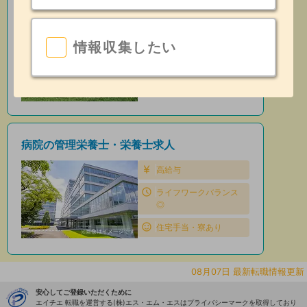
保育園の管理栄養士・栄養士求人
住宅手当・寮あり
情報収集したい
昇給あり
日勤のみ
病院の管理栄養士・栄養士求人
高給与
ライフワークバランス
◎
住宅手当・寮あり
08月07日 最新転職情報更新
安心してご登録いただくために
エイチエ 転職を運営する(株)エス・エム・エスはプライバシーマークを取得しており