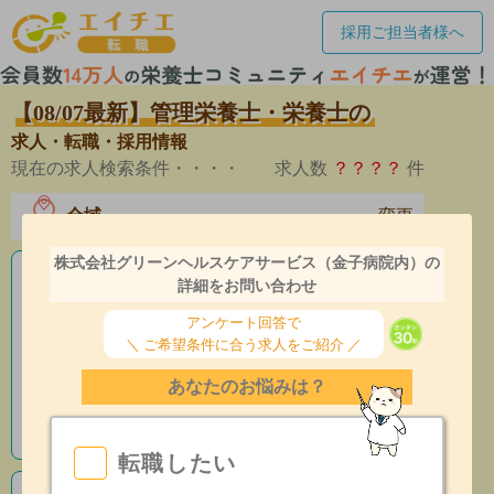
採用ご担当者様へ
【08/07最新】管理栄養士・栄養士の
求人・転職・採用情報
現在の求人検索条件・・・・
求人数
？？？？
件
全域
変更
エリア
株式会社グリーンヘルスケアサービス（金子病院内）の
老人ホームの栄養士求人
詳細をお問い合わせ
アンケート回答で
産休育休制度有
＼ ご希望条件に合う求人をご紹介 ／
昇給あり
あなたのお悩みは？
指導環境充実
転職したい