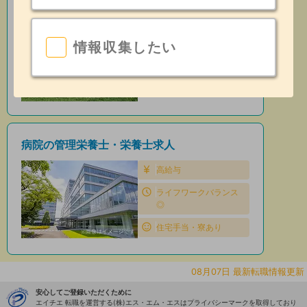
保育園の管理栄養士・栄養士求人
住宅手当・寮あり
情報収集したい
昇給あり
日勤のみ
病院の管理栄養士・栄養士求人
高給与
ライフワークバランス
◎
住宅手当・寮あり
08月07日 最新転職情報更新
安心してご登録いただくために
エイチエ 転職を運営する(株)エス・エム・エスはプライバシーマークを取得しており