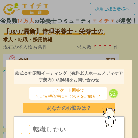
採用ご担当者様へ
【08/07最新】管理栄養士・栄養士の
求人・転職・採用情報
現在の求人検索条件・・・・
求人数
？？？？
件
全域
変更
エリア
株式会社昭和イーティング（有料老人ホームメディケア
老人ホームの栄養士求人
宇美内）の詳細をお問い合わせ
アンケート回答で
産休育休制度有
＼ ご希望条件に合う求人をご紹介 ／
昇給あり
あなたのお悩みは？
指導環境充実
転職したい