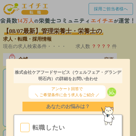
採用ご担当者様へ
【08/07最新】管理栄養士・栄養士の
求人・転職・採用情報
現在の求人検索条件・・・・
求人数
？？？？
件
全域
変更
エリア
株式会社ケアフードサービス（ウェルフェア・グランデ
老人ホームの栄養士求人
明石内）の詳細をお問い合わせ
アンケート回答で
産休育休制度有
＼ ご希望条件に合う求人をご紹介 ／
昇給あり
あなたのお悩みは？
指導環境充実
転職したい