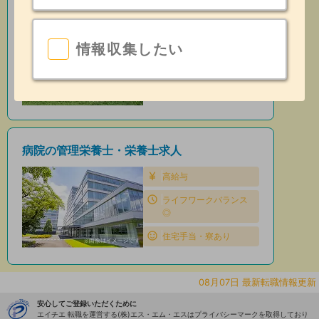
保育園の管理栄養士・栄養士求人
住宅手当・寮あり
情報収集したい
昇給あり
日勤のみ
病院の管理栄養士・栄養士求人
高給与
ライフワークバランス
◎
住宅手当・寮あり
08月07日 最新転職情報更新
安心してご登録いただくために
エイチエ 転職を運営する(株)エス・エム・エスはプライバシーマークを取得しており