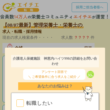
採用ご担当者様へ
【08/07最新】管理栄養士・栄養士の
求人・転職・採用情報
現在の求人検索条件・・・・
求人数
？？？？
件
全域
変更
エリア
介護老人保健施設 神恵内ハイツ998の詳細をお問い合
老人ホームの栄養士求人
わせ
アンケート回答で
産休育休制度有
＼ ご希望条件に合う求人をご紹介 ／
昇給あり
あなたのお悩みは？
指導環境充実
転職したい