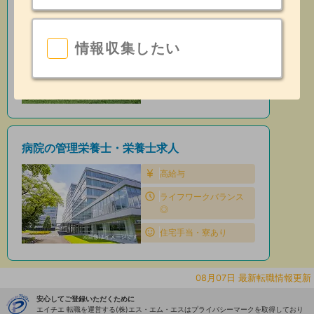
保育園の管理栄養士・栄養士求人
住宅手当・寮あり
情報収集したい
昇給あり
日勤のみ
病院の管理栄養士・栄養士求人
高給与
ライフワークバランス
◎
住宅手当・寮あり
08月07日 最新転職情報更新
安心してご登録いただくために
エイチエ 転職を運営する(株)エス・エム・エスはプライバシーマークを取得しており