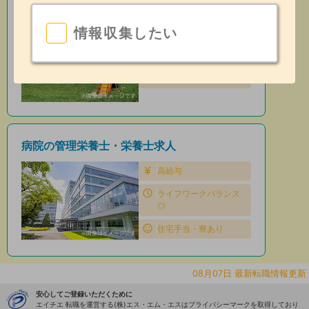
保育園の管理栄養士・栄養士求人
情報収集したい
住宅手当・寮あり
昇給あり
日勤のみ
病院の管理栄養士・栄養士求人
高給与
ライフワークバランス
◎
住宅手当・寮あり
08月07日 最新転職情報更新
安心してご登録いただくために
エイチエ 転職を運営する(株)エス・エム・エスはプライバシーマークを取得しており