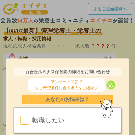
採用ご担当者様へ
【08/07最新】管理栄養士・栄養士の
求人・転職・採用情報
現在の求人検索条件・・・・
求人数
？？？？
件
全域
変更
エリア
百合丘ルミナス保育園の詳細をお問い合わせ
老人ホームの栄養士求人
アンケート回答で
＼ ご希望条件に合う求人をご紹介 ／
産休育休制度有
あなたのお悩みは？
昇給あり
指導環境充実
転職したい