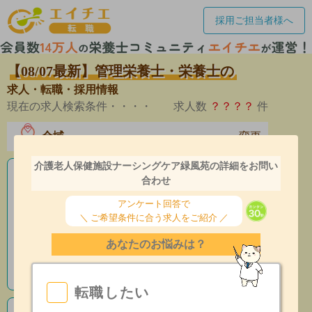
採用ご担当者様へ
【08/07最新】管理栄養士・栄養士の
求人・転職・採用情報
現在の求人検索条件・・・・
求人数
？？？？
件
全域
変更
エリア
介護老人保健施設ナーシングケア緑風苑の詳細をお問い
老人ホームの栄養士求人
合わせ
アンケート回答で
産休育休制度有
＼ ご希望条件に合う求人をご紹介 ／
昇給あり
あなたのお悩みは？
指導環境充実
転職したい