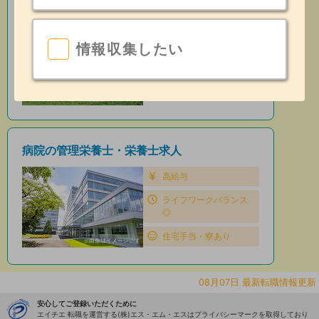
保育園の管理栄養士・栄養士求人
住宅手当・寮あり
情報収集したい
昇給あり
日勤のみ
病院の管理栄養士・栄養士求人
高給与
ライフワークバランス
◎
住宅手当・寮あり
08月07日 最新転職情報更新
安心してご登録いただくために
エイチエ 転職を運営する(株)エス・エム・エスはプライバシーマークを取得しており