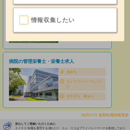
保育園の管理栄養士・栄養士求人
住宅手当・寮あり
情報収集したい
昇給あり
日勤のみ
病院の管理栄養士・栄養士求人
高給与
ライフワークバランス
◎
住宅手当・寮あり
08月07日 最新転職情報更新
安心してご登録いただくために
エイチエ 転職を運営する(株)エス・エム・エスはプライバシーマークを取得しており