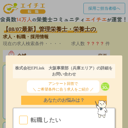
採用ご担当者様へ
【08/07最新】管理栄養士・栄養士の
求人・転職・採用情報
現在の求人検索条件・・・・
求人数
？？？？
件
全域
変更
エリア
株式会社EPLink 大阪事業部（兵庫エリア）の詳細を
老人ホームの栄養士求人
お問い合わせ
アンケート回答で
産休育休制度有
＼ ご希望条件に合う求人をご紹介 ／
昇給あり
あなたのお悩みは？
指導環境充実
転職したい