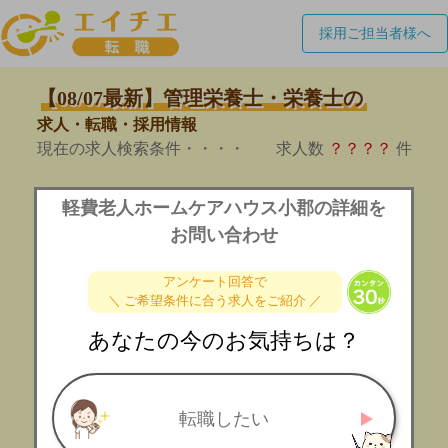
採用ご担当者様へ
【08/07最新】管理栄養士・栄養士の
求人・転職・採用情報
現在の求人検索条件・・・・
求人数
？？？？
件
軽費老人ホームケアハウス小郡の詳細を
お問い合わせ
アンケート回答で
＼ ご希望条件に合う求人をご紹介 ／
あなたの今のお気持ちは？
転職したい