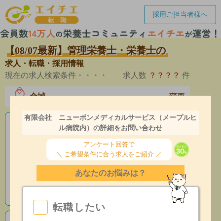
採用ご担当者様へ
【08/07最新】管理栄養士・栄養士の
求人・転職・採用情報
現在の求人検索条件・・・・
求人数
？？？？
件
全域
変更
エリア
有限会社 ニューボンメディカルサービス（メープルヒ
老人ホームの栄養士求人
ル病院内）の詳細をお問い合わせ
アンケート回答で
産休育休制度有
＼ ご希望条件に合う求人をご紹介 ／
昇給あり
あなたのお悩みは？
指導環境充実
転職したい