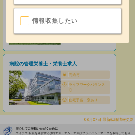
保育園の管理栄養士・栄養士求人
住宅手当・寮あり
情報収集したい
昇給あり
日勤のみ
病院の管理栄養士・栄養士求人
高給与
ライフワークバランス
◎
住宅手当・寮あり
08月07日 最新転職情報更新
安心してご登録いただくために
エイチエ 転職を運営する(株)エス・エム・エスはプライバシーマークを取得しており