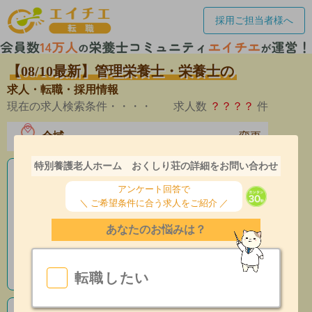
採用ご担当者様へ
【08/10最新】管理栄養士・栄養士の
求人・転職・採用情報
現在の求人検索条件・・・・
求人数
？？？？
件
全域
変更
エリア
特別養護老人ホーム おくしり荘の詳細をお問い合わせ
老人ホームの栄養士求人
アンケート回答で
＼ ご希望条件に合う求人をご紹介 ／
産休育休制度有
あなたのお悩みは？
昇給あり
指導環境充実
転職したい