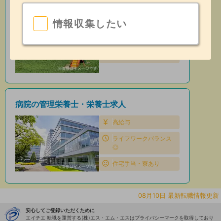
保育園の管理栄養士・栄養士求人
情報収集したい
住宅手当・寮あり
昇給あり
日勤のみ
病院の管理栄養士・栄養士求人
高給与
ライフワークバランス
◎
住宅手当・寮あり
08月10日 最新転職情報更新
安心してご登録いただくために
エイチエ 転職を運営する(株)エス・エム・エスはプライバシーマークを取得しており