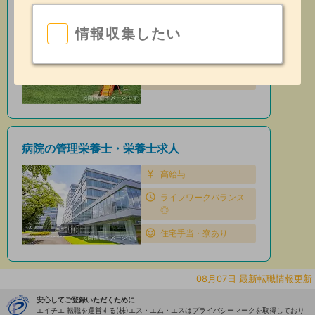
保育園の管理栄養士・栄養士求人
情報収集したい
住宅手当・寮あり
昇給あり
日勤のみ
病院の管理栄養士・栄養士求人
高給与
ライフワークバランス
◎
住宅手当・寮あり
08月07日 最新転職情報更新
安心してご登録いただくために
エイチエ 転職を運営する(株)エス・エム・エスはプライバシーマークを取得しており