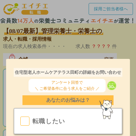
採用ご担当者様へ
【08/07最新】管理栄養士・栄養士の
求人・転職・採用情報
現在の求人検索条件・・・・
求人数
？？？？
件
全域
変更
エリア
住宅型老人ホームケアテラス田町の詳細をお問い合わせ
老人ホームの栄養士求人
アンケート回答で
＼ ご希望条件に合う求人をご紹介 ／
産休育休制度有
あなたのお悩みは？
昇給あり
指導環境充実
転職したい